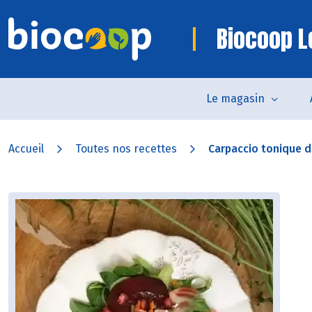
Biocoop L
Le magasin
Accueil
Toutes nos recettes
Carpaccio tonique d