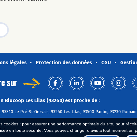
ons légales
Protection des données
CGU
Gestio
re sur
n Biocoop Les Lilas (93260) est proche de :
 93310 Le Pré-St-Gervais, 93260 Les Lilas, 93500 Pantin, 93230 Romain
es cookies : pour assurer une performance optimale du site, pour récolter
isée en toute sécurité. Vous pouvez changer d'avis à tout moment en 