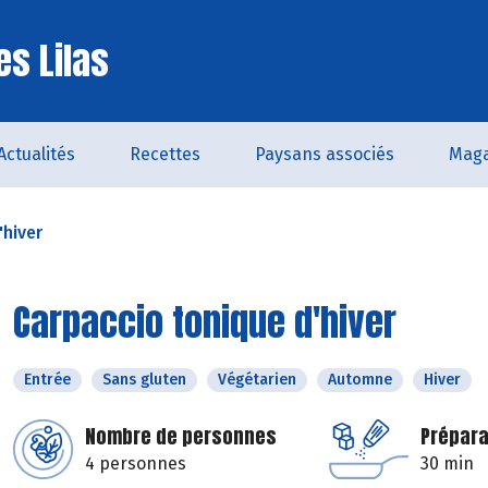
es Lilas
Actualités
Recettes
Paysans associés
Maga
'hiver
Carpaccio tonique d'hiver
Entrée
Sans gluten
Végétarien
Automne
Hiver
Nombre de personnes
Prépara
4 personnes
30 min