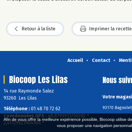
Retour à la liste
Imprimer la recette
Accueil
Contact
Menti
Biocoop Les Lilas
Nous suiv
14 rue Raymonde Salez
Votre magasi
93260 Les Lilas
93170 Bagnolet,
Téléphone :
01 48 70 72 62
Coordonnées GPS :
48,8793911750282 ° ,
Afin de vous offrir la meilleure expérience possible, Biocoop utilise d
2,41729521904905 °
vous proposer une navigation personnal