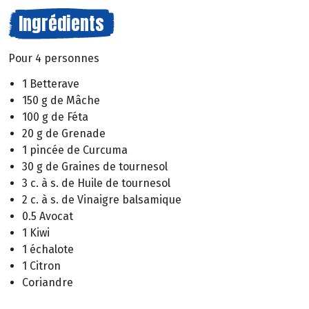
Ingrédients
Pour 4 personnes
1 Betterave
150 g de Mâche
100 g de Féta
20 g de Grenade
1 pincée de Curcuma
30 g de Graines de tournesol
3 c. à s. de Huile de tournesol
2 c. à s. de Vinaigre balsamique
0.5 Avocat
1 Kiwi
1 échalote
1 Citron
Coriandre