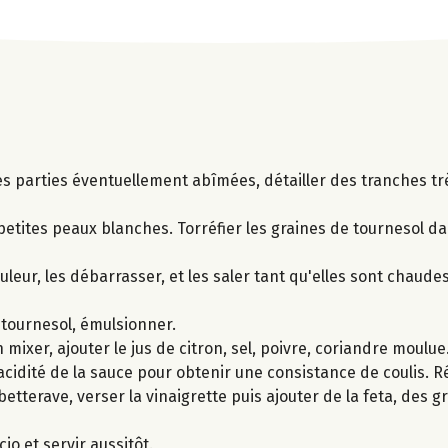
s parties éventuellement abîmées, détailler des tranches trè
etites peaux blanches. Torréfier les graines de tournesol da
eur, les débarrasser, et les saler tant qu'elles sont chaudes
e tournesol, émulsionner.
 mixer, ajouter le jus de citron, sel, poivre, coriandre moulue.
'acidité de la sauce pour obtenir une consistance de coulis. Ré
 betterave, verser la vinaigrette puis ajouter de la feta, des 
o et servir aussitôt.