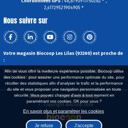
Coordonnées GPS :
48,8793911750282 ° ,
2,41729521904905 °
Nous suivre sur
Votre magasin Biocoop Les Lilas (93260) est proche de
:
93170 Bagnolet, 93310 Le Pré-St-Gervais, 93260 Les Lilas, 93500
Afin de vous offrir la meilleure expérience possible, Biocoop utilise
Pantin, 93230 Romainville
des cookies : pour assurer une performance optimale du site, pour
récolter des statistiques afin d'analyser le trafic et la performance
du site et vous proposer une navigation personnalisée en toute
sécurité. Vous pouvez changer d'avis à tout moment en
Biocoop.fr
Le réseau Biocoop
paramétrant vos cookies. OK pour vous ?
Copyright Biocoop 2026
En savoir plus et paramétrer les cookies
Je refuse
J'accepte