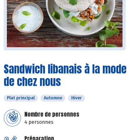
Sandwich libanais à la mode
de chez nous
Plat principal
Automne
Hiver
Nombre de personnes
4 personnes
Préparation