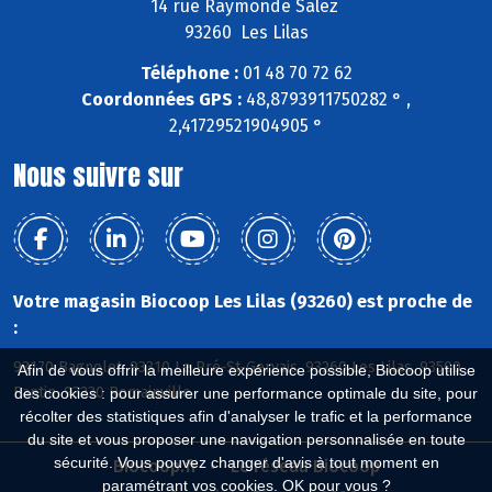
14 rue Raymonde Salez
93260 Les Lilas
Téléphone :
01 48 70 72 62
Coordonnées GPS :
48,8793911750282 ° ,
2,41729521904905 °
Nous suivre sur
Votre magasin Biocoop Les Lilas (93260) est proche de
:
93170 Bagnolet, 93310 Le Pré-St-Gervais, 93260 Les Lilas, 93500
Afin de vous offrir la meilleure expérience possible, Biocoop utilise
Pantin, 93230 Romainville
des cookies : pour assurer une performance optimale du site, pour
récolter des statistiques afin d'analyser le trafic et la performance
du site et vous proposer une navigation personnalisée en toute
sécurité. Vous pouvez changer d'avis à tout moment en
Biocoop.fr
Le réseau Biocoop
paramétrant vos cookies. OK pour vous ?