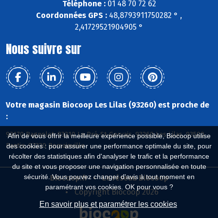
Téléphone :
01 48 70 72 62
Coordonnées GPS :
48,8793911750282 ° ,
2,41729521904905 °
Nous suivre sur
Votre magasin Biocoop Les Lilas (93260) est proche de
:
93170 Bagnolet, 93310 Le Pré-St-Gervais, 93260 Les Lilas, 93500
Afin de vous offrir la meilleure expérience possible, Biocoop utilise
Pantin, 93230 Romainville
des cookies : pour assurer une performance optimale du site, pour
récolter des statistiques afin d'analyser le trafic et la performance
du site et vous proposer une navigation personnalisée en toute
sécurité. Vous pouvez changer d'avis à tout moment en
Biocoop.fr
Le réseau Biocoop
paramétrant vos cookies. OK pour vous ?
Copyright Biocoop 2026
En savoir plus et paramétrer les cookies