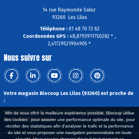
14 rue Raymonde Salez
93260 Les Lilas
Téléphone :
01 48 70 72 62
Coordonnées GPS :
48,8793911750282 ° ,
2,41729521904905 °
Nous suivre sur
Votre magasin Biocoop Les Lilas (93260) est proche de
:
93170 Bagnolet, 93310 Le Pré-St-Gervais, 93260 Les Lilas, 93500
Afin de vous offrir la meilleure expérience possible, Biocoop utilise
Pantin, 93230 Romainville
des cookies : pour assurer une performance optimale du site, pour
récolter des statistiques afin d'analyser le trafic et la performance
du site et vous proposer une navigation personnalisée en toute