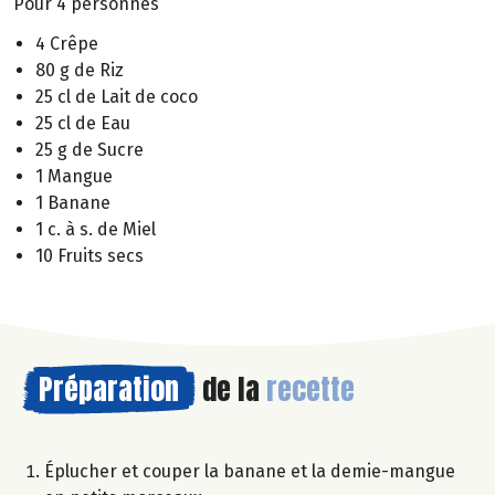
Pour 4 personnes
4 Crêpe
80 g de Riz
25 cl de Lait de coco
25 cl de Eau
25 g de Sucre
1 Mangue
1 Banane
1 c. à s. de Miel
10 Fruits secs
Préparation
de la
recette
Éplucher et couper la banane et la demie-mangue