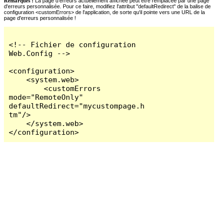
Remarques :
La page d'erreurs actuellement affichée peut être remplacée par une page
d'erreurs personnalisée. Pour ce faire, modifiez l'attribut "defaultRedirect" de la balise de
configuration <customErrors> de l'application, de sorte qu'il pointe vers une URL de la
page d'erreurs personnalisée !
<!-- Fichier de configuration 
Web.Config -->

<configuration>

    <system.web>

        <customErrors 
mode="RemoteOnly" 
defaultRedirect="mycustompage.h
tm"/>

    </system.web>

</configuration>