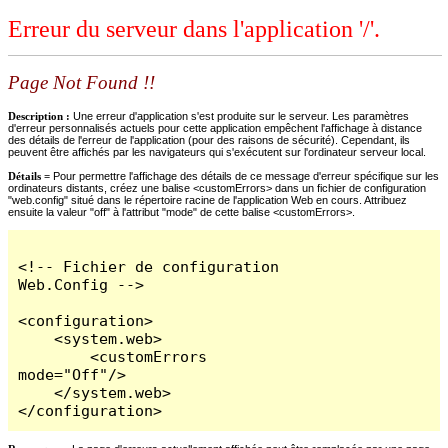
Erreur du serveur dans l'application '/'.
Page Not Found !!
Description :
Une erreur d'application s'est produite sur le serveur. Les paramètres
d'erreur personnalisés actuels pour cette application empêchent l'affichage à distance
des détails de l'erreur de l'application (pour des raisons de sécurité). Cependant, ils
peuvent être affichés par les navigateurs qui s'exécutent sur l'ordinateur serveur local.
Détails =
Pour permettre l'affichage des détails de ce message d'erreur spécifique sur les
ordinateurs distants, créez une balise <customErrors> dans un fichier de configuration
"web.config" situé dans le répertoire racine de l'application Web en cours. Attribuez
ensuite la valeur "off" à l'attribut "mode" de cette balise <customErrors>.
<!-- Fichier de configuration 
Web.Config -->

<configuration>

    <system.web>

        <customErrors 
mode="Off"/>

    </system.web>

</configuration>