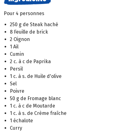
Pour 4 personnes
250 g de Steak haché
8 Feuille de brick
2 Oignon
1 Ail
Cumin
2 c. à c de Paprika
Persil
1 c. à s. de Huile d'olive
Sel
Poivre
50 g de Fromage blanc
1 c. à c de Moutarde
1 c. à s. de Crème fraîche
1 échalote
Curry