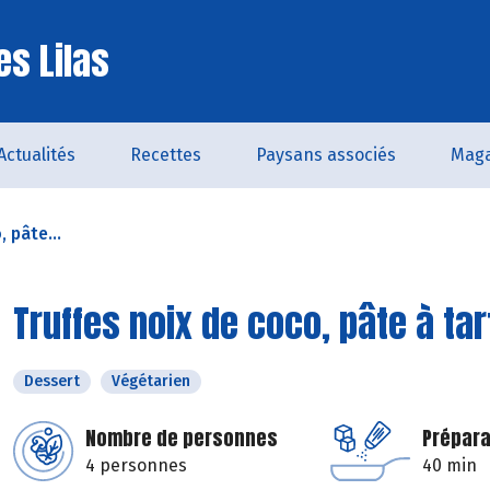
es Lilas
Actualités
Recettes
Paysans associés
Maga
 pâte...
Truffes noix de coco, pâte à ta
Dessert
Végétarien
Nombre de personnes
Prépara
4 personnes
40 min