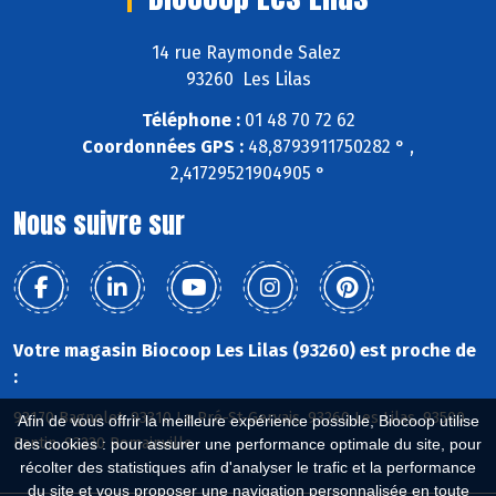
14 rue Raymonde Salez
93260 Les Lilas
Téléphone :
01 48 70 72 62
Coordonnées GPS :
48,8793911750282 ° ,
2,41729521904905 °
Nous suivre sur
Votre magasin Biocoop Les Lilas (93260) est proche de
:
93170 Bagnolet, 93310 Le Pré-St-Gervais, 93260 Les Lilas, 93500
Afin de vous offrir la meilleure expérience possible, Biocoop utilise
Pantin, 93230 Romainville
des cookies : pour assurer une performance optimale du site, pour
récolter des statistiques afin d'analyser le trafic et la performance
du site et vous proposer une navigation personnalisée en toute