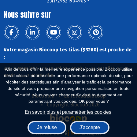
2,41729521904905 °
Nous suivre sur
Votre magasin Biocoop Les Lilas (93260) est proche de
:
93170 Bagnolet, 93310 Le Pré-St-Gervais, 93260 Les Lilas, 93500
Afin de vous offrir la meilleure expérience possible, Biocoop utilise
Pantin, 93230 Romainville
des cookies : pour assurer une performance optimale du site, pour
récolter des statistiques afin d'analyser le trafic et la performance
du site et vous proposer une navigation personnalisée en toute
sécurité. Vous pouvez changer d'avis à tout moment en
Biocoop.fr
Le réseau Biocoop
paramétrant vos cookies. OK pour vous ?
Copyright Biocoop 2026
En savoir plus et paramétrer les cookies
Je refuse
J'accepte
Réalisé par