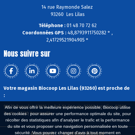
14 rue Raymonde Salez
93260 Les Lilas
Téléphone :
01 48 70 72 62
Coordonnées GPS :
48,8793911750282 ° ,
2,41729521904905 °
Nous suivre sur
Votre magasin Biocoop Les Lilas (93260) est proche de
:
93170 Bagnolet, 93310 Le Pré-St-Gervais, 93260 Les Lilas, 93500
Afin de vous offrir la meilleure expérience possible, Biocoop utilise
Pantin, 93230 Romainville
des cookies : pour assurer une performance optimale du site, pour
récolter des statistiques afin d'analyser le trafic et la performance
du site et vous proposer une navigation personnalisée en toute
sécurité. Vous pouvez changer d'avis à tout moment en
Biocoop.fr
Le réseau Biocoop