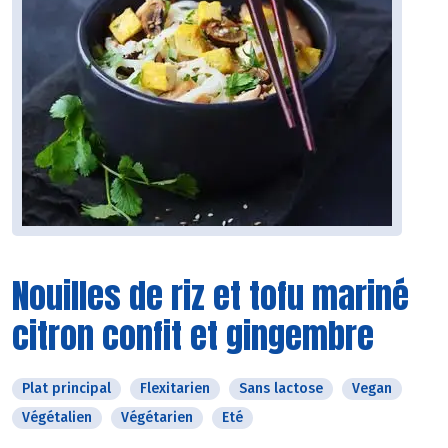
Nouilles de riz et tofu mariné
citron confit et gingembre
Plat principal
Flexitarien
Sans lactose
Vegan
Végétalien
Végétarien
Eté