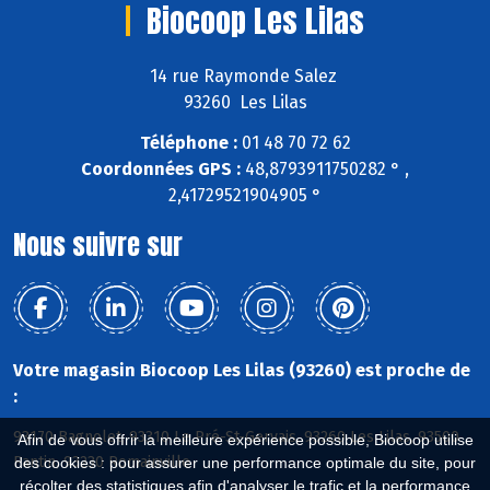
Biocoop Les Lilas
14 rue Raymonde Salez
93260 Les Lilas
Téléphone :
01 48 70 72 62
Coordonnées GPS :
48,8793911750282 ° ,
2,41729521904905 °
Nous suivre sur
Votre magasin Biocoop Les Lilas (93260) est proche de
:
93170 Bagnolet, 93310 Le Pré-St-Gervais, 93260 Les Lilas, 93500
Afin de vous offrir la meilleure expérience possible, Biocoop utilise
Pantin, 93230 Romainville
des cookies : pour assurer une performance optimale du site, pour
récolter des statistiques afin d'analyser le trafic et la performance