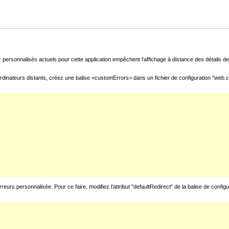
 personnalisés actuels pour cette application empêchent l'affichage à distance des détails de 
rdinateurs distants, créez une balise <customErrors> dans un fichier de configuration "web.con
urs personnalisée. Pour ce faire, modifiez l'attribut "defaultRedirect" de la balise de config