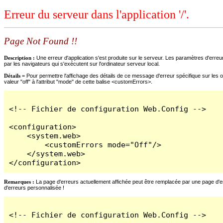
Erreur du serveur dans l'application '/'.
Page Not Found !!
Description :
Une erreur d'application s'est produite sur le serveur. Les paramètres d'erreur
par les navigateurs qui s'exécutent sur l'ordinateur serveur local.
Détails =
Pour permettre l'affichage des détails de ce message d'erreur spécifique sur les o
valeur "off" à l'attribut "mode" de cette balise <customErrors>.
<!-- Fichier de configuration Web.Config -->

<configuration>

    <system.web>

        <customErrors mode="Off"/>

    </system.web>

</configuration>
Remarques :
La page d'erreurs actuellement affichée peut être remplacée par une page d'erre
d'erreurs personnalisée !
<!-- Fichier de configuration Web.Config -->
