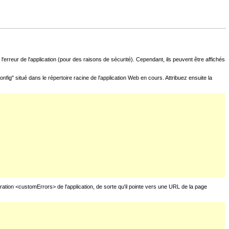
l'erreur de l'application (pour des raisons de sécurité). Cependant, ils peuvent être affichés
fig" situé dans le répertoire racine de l'application Web en cours. Attribuez ensuite la
uration <customErrors> de l'application, de sorte qu'il pointe vers une URL de la page