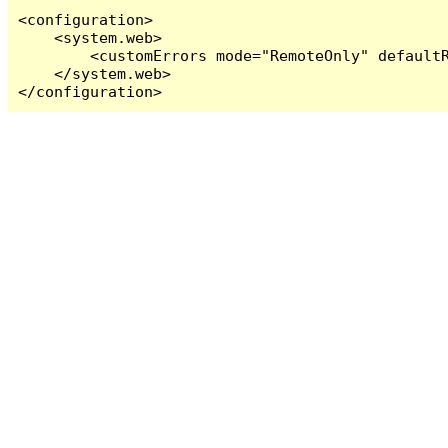
<configuration>

    <system.web>

        <customErrors mode="RemoteOnly" defaultR
    </system.web>

</configuration>