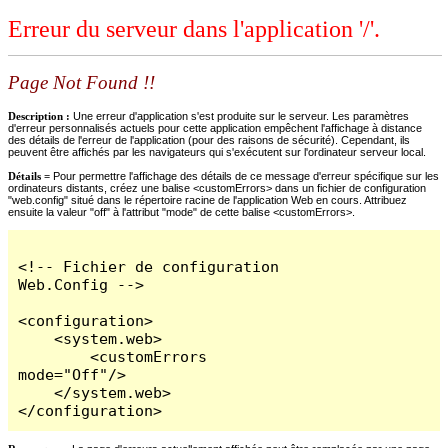
Erreur du serveur dans l'application '/'.
Page Not Found !!
Description :
Une erreur d'application s'est produite sur le serveur. Les paramètres
d'erreur personnalisés actuels pour cette application empêchent l'affichage à distance
des détails de l'erreur de l'application (pour des raisons de sécurité). Cependant, ils
peuvent être affichés par les navigateurs qui s'exécutent sur l'ordinateur serveur local.
Détails =
Pour permettre l'affichage des détails de ce message d'erreur spécifique sur les
ordinateurs distants, créez une balise <customErrors> dans un fichier de configuration
"web.config" situé dans le répertoire racine de l'application Web en cours. Attribuez
ensuite la valeur "off" à l'attribut "mode" de cette balise <customErrors>.
<!-- Fichier de configuration 
Web.Config -->

<configuration>

    <system.web>

        <customErrors 
mode="Off"/>

    </system.web>

</configuration>