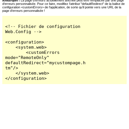
Remarques :
La page d'erreurs actuellement affichée peut être remplacée par une page
d'erreurs personnalisée. Pour ce faire, modifiez l'attribut "defaultRedirect" de la balise de
configuration <customErrors> de l'application, de sorte qu'il pointe vers une URL de la
page d'erreurs personnalisée !
<!-- Fichier de configuration 
Web.Config -->

<configuration>

    <system.web>

        <customErrors 
mode="RemoteOnly" 
defaultRedirect="mycustompage.h
tm"/>

    </system.web>

</configuration>