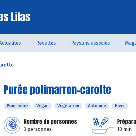
es Lilas
Actualités
Recettes
Paysans associés
Maga
arotte
Purée potimarron-carotte
Pour bébé
Vegan
Végétarien
Automne
Hiver
Nombre de personnes
Prépara
3 personnes
10 min