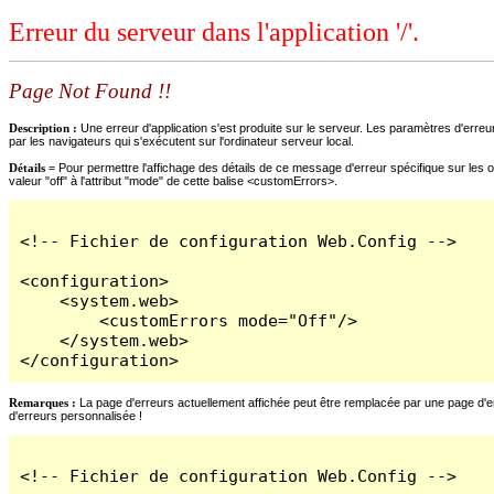
Erreur du serveur dans l'application '/'.
Page Not Found !!
Description :
Une erreur d'application s'est produite sur le serveur. Les paramètres d'erreur
par les navigateurs qui s'exécutent sur l'ordinateur serveur local.
Détails =
Pour permettre l'affichage des détails de ce message d'erreur spécifique sur les o
valeur "off" à l'attribut "mode" de cette balise <customErrors>.
<!-- Fichier de configuration Web.Config -->

<configuration>

    <system.web>

        <customErrors mode="Off"/>

    </system.web>

</configuration>
Remarques :
La page d'erreurs actuellement affichée peut être remplacée par une page d'erre
d'erreurs personnalisée !
<!-- Fichier de configuration Web.Config -->
