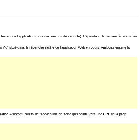
l'erreur de l'application (pour des raisons de sécurité). Cependant, ils peuvent être affichés
fig" situé dans le répertoire racine de l'application Web en cours. Attribuez ensuite la
uration <customErrors> de l'application, de sorte qu'il pointe vers une URL de la page