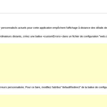
 personnalisés actuels pour cette application empêchent l'affichage à distance des détails de 
rdinateurs distants, créez une balise <customErrors> dans un fichier de configuration "web.con
urs personnalisée. Pour ce faire, modifiez l'attribut "defaultRedirect" de la balise de config