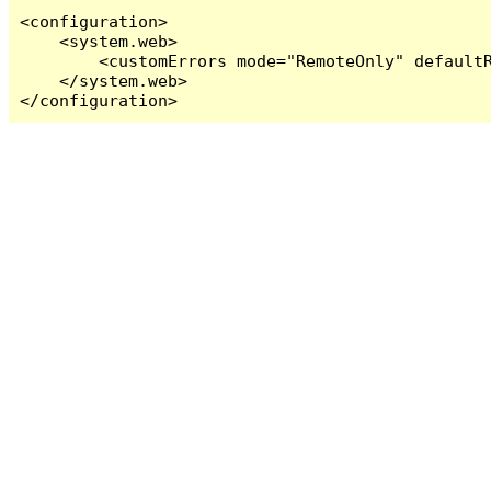
<configuration>

    <system.web>

        <customErrors mode="RemoteOnly" defaultR
    </system.web>

</configuration>