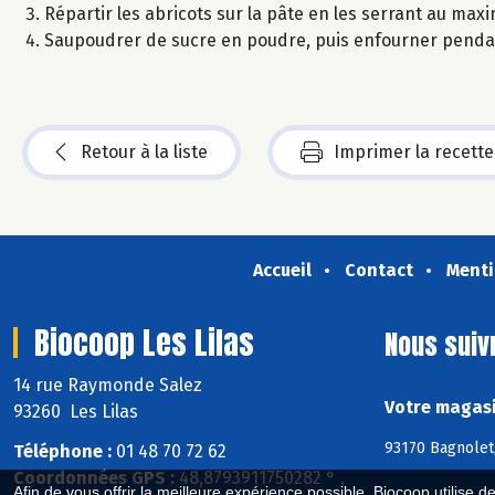
Répartir les abricots sur la pâte en les serrant au ma
Saupoudrer de sucre en poudre, puis enfourner pendant
Retour à la liste
Imprimer la recette
Accueil
Contact
Menti
Biocoop Les Lilas
Nous suiv
14 rue Raymonde Salez
Votre magasi
93260 Les Lilas
93170 Bagnolet,
Téléphone :
01 48 70 72 62
Coordonnées GPS :
48,8793911750282 ° ,
Afin de vous offrir la meilleure expérience possible, Biocoop utilise d