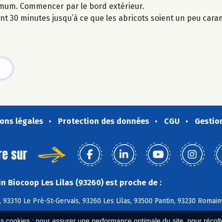
ximum. Commencer par le bord extérieur.
 30 minutes jusqu’à ce que les abricots soient un peu caram
ons légales
Protection des données
CGU
Gestio
re sur
n Biocoop Les Lilas (93260) est proche de :
 93310 Le Pré-St-Gervais, 93260 Les Lilas, 93500 Pantin, 93230 Romain
es cookies : pour assurer une performance optimale du site, pour récolter