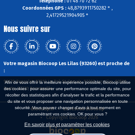
Téléphone :
01 48 70 72 62
Coordonnées GPS :
48,8793911750282 ° ,
2,41729521904905 °
Nous suivre sur
Votre magasin Biocoop Les Lilas (93260) est proche de
:
93170 Bagnolet, 93310 Le Pré-St-Gervais, 93260 Les Lilas, 93500
Afin de vous offrir la meilleure expérience possible, Biocoop utilise
Pantin, 93230 Romainville
des cookies : pour assurer une performance optimale du site, pour
récolter des statistiques afin d'analyser le trafic et la performance
du site et vous proposer une navigation personnalisée en toute
sécurité. Vous pouvez changer d'avis à tout moment en
Biocoop.fr
Le réseau Biocoop
paramétrant vos cookies. OK pour vous ?
Copyright Biocoop 2026
En savoir plus et paramétrer les cookies