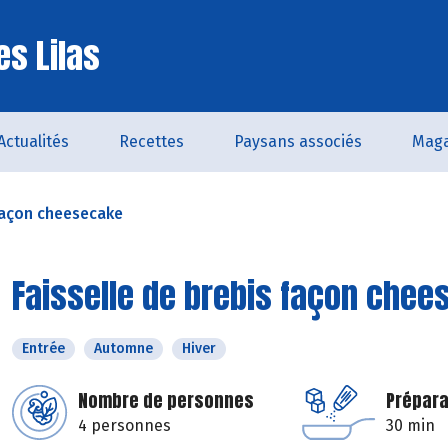
es Lilas
Actualités
Recettes
Paysans associés
Maga
 façon cheesecake
Faisselle de brebis façon che
Entrée
Automne
Hiver
Nombre de personnes
Prépara
4 personnes
30 min