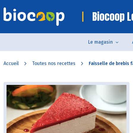
Biocoop L
Le magasin
Accueil
Toutes nos recettes
Faisselle de brebis