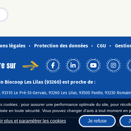
ons légales
Protection des données
CGU
Gestio
re sur
n Biocoop Les Lilas (93260) est proche de :
 93310 Le Pré-St-Gervais, 93260 Les Lilas, 93500 Pantin, 93230 Romain
es cookies : pour assurer une performance optimale du site, pour récolter
isée en toute sécurité. Vous pouvez changer d'avis à tout moment en 
r plus et paramétrer les cookies
Je refuse
J
Biocoop.fr
Le ré