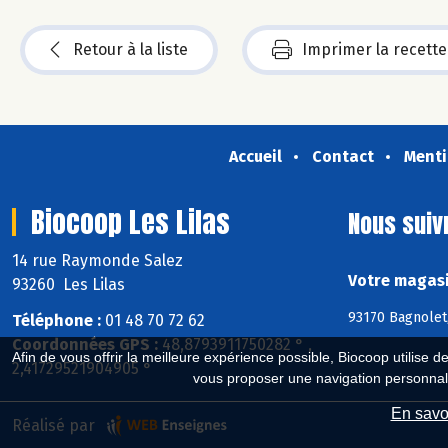
Retour à la liste
Imprimer la recette
Accueil
Contact
Menti
Biocoop Les Lilas
Nous suiv
14 rue Raymonde Salez
Votre magasi
93260 Les Lilas
93170 Bagnolet,
Téléphone :
01 48 70 72 62
Coordonnées GPS :
48,8793911750282 ° ,
Afin de vous offrir la meilleure expérience possible, Biocoop utilise d
2,41729521904905 °
vous proposer une navigation personnal
En savoi
Réalisé par