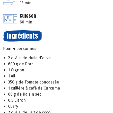
15 min
Cuisson
60 min
Ingrédients
Pour 4 personnes
2 c. à s. de Huile d'olive
600 g de Porc
1 Oignon
1 Ail
350 g de Tomate concassée
1 cuillère à café de Curcuma
60 g de Raisin sec
0.5 Citron
Curry
2 c. à s. de Lait de coco