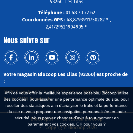
93260 Les Lilas
Téléphone :
01 48 70 72 62
Coordonnées GPS :
48,8793911750282 ° ,
2,41729521904905 °
Nous suivre sur
Votre magasin Biocoop Les Lilas (93260) est proche de
:
93170 Bagnolet, 93310 Le Pré-St-Gervais, 93260 Les Lilas, 93500
Afin de vous offrir la meilleure expérience possible, Biocoop utilise
Pantin, 93230 Romainville
des cookies : pour assurer une performance optimale du site, pour
récolter des statistiques afin d'analyser le trafic et la performance
du site et vous proposer une navigation personnalisée en toute
sécurité. Vous pouvez changer d'avis à tout moment en
Biocoop.fr
Le réseau Biocoop
paramétrant vos cookies. OK pour vous ?
Copyright Biocoop 2026