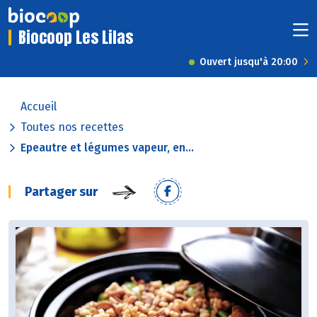
Biocoop Les Lilas
Ouvert jusqu'à 20:00
Accueil
Toutes nos recettes
Epeautre et légumes vapeur, en...
Partager sur