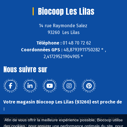
Biocoop Les Lilas
14 rue Raymonde Salez
93260 Les Lilas
Téléphone :
01 48 70 72 62
Coordonnées GPS :
48,8793911750282 ° ,
2,41729521904905 °
Nous suivre sur
Votre magasin Biocoop Les Lilas (93260) est proche de
:
93170 Bagnolet, 93310 Le Pré-St-Gervais, 93260 Les Lilas, 93500
Afin de vous offrir la meilleure expérience possible, Biocoop utilise
Pantin, 93230 Romainville
des cookies : pour assurer une performance optimale du site, pour