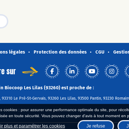
ons légales
Protection des données
CGU
Gestio
re sur
n Biocoop Les Lilas (93260) est proche de :
 93310 Le Pré-St-Gervais, 93260 Les Lilas, 93500 Pantin, 93230 Romain
es cookies : pour assurer une performance optimale du site, pour récolter
isée en toute sécurité. Vous pouvez changer d'avis à tout moment en 
r plus et paramétrer les cookies
Je refuse
J