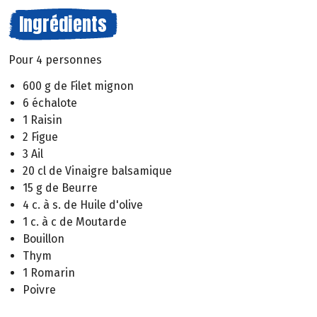
Ingrédients
Pour 4 personnes
600 g de Filet mignon
6 échalote
1 Raisin
2 Figue
3 Ail
20 cl de Vinaigre balsamique
15 g de Beurre
4 c. à s. de Huile d'olive
1 c. à c de Moutarde
Bouillon
Thym
1 Romarin
Poivre