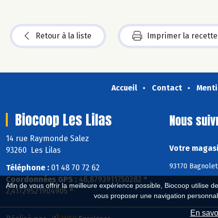
Retour à la liste
Imprimer la recette
Accueil
Contact
Menti
Biocoop Les Lilas
Nous suiv
14 rue Raymonde Salez
Votre magasi
93260 Les Lilas
93170 Bagnolet,
Téléphone :
01 48 70 72 62
Coordonnées GPS :
48,8793911750282 ° ,
Afin de vous offrir la meilleure expérience possible, Biocoop utilise d
2,41729521904905 °
vous proposer une navigation personnal
En savoi