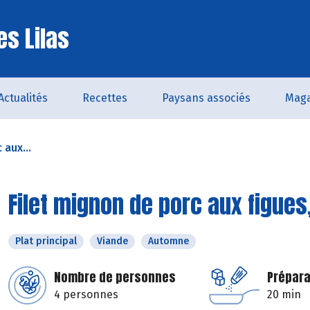
es Lilas
Actualités
Recettes
Paysans associés
Maga
 aux...
Filet mignon de porc aux figues
Plat principal
Viande
Automne
Nombre de personnes
Prépara
4 personnes
20 min