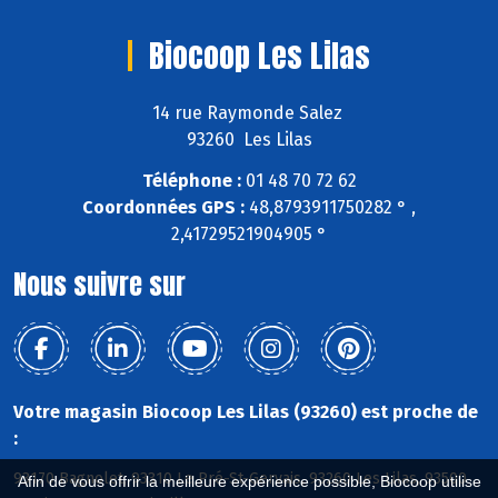
Biocoop Les Lilas
14 rue Raymonde Salez
93260 Les Lilas
Téléphone :
01 48 70 72 62
Coordonnées GPS :
48,8793911750282 ° ,
2,41729521904905 °
Nous suivre sur
Votre magasin Biocoop Les Lilas (93260) est proche de
:
93170 Bagnolet, 93310 Le Pré-St-Gervais, 93260 Les Lilas, 93500
Afin de vous offrir la meilleure expérience possible, Biocoop utilise