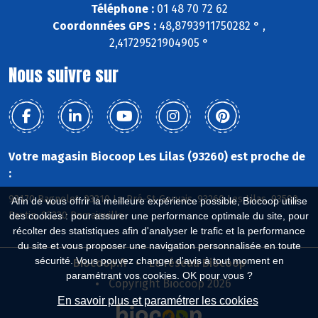
Téléphone :
01 48 70 72 62
Coordonnées GPS :
48,8793911750282 ° ,
2,41729521904905 °
Nous suivre sur
Votre magasin Biocoop Les Lilas (93260) est proche de
:
93170 Bagnolet, 93310 Le Pré-St-Gervais, 93260 Les Lilas, 93500
Afin de vous offrir la meilleure expérience possible, Biocoop utilise
Pantin, 93230 Romainville
des cookies : pour assurer une performance optimale du site, pour
récolter des statistiques afin d'analyser le trafic et la performance
du site et vous proposer une navigation personnalisée en toute
sécurité. Vous pouvez changer d'avis à tout moment en
Biocoop.fr
Le réseau Biocoop
paramétrant vos cookies. OK pour vous ?
Copyright Biocoop 2026
En savoir plus et paramétrer les cookies