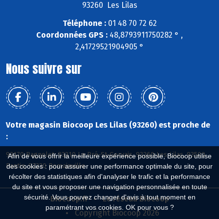
93260 Les Lilas
Téléphone :
01 48 70 72 62
Coordonnées GPS :
48,8793911750282 ° ,
2,41729521904905 °
Nous suivre sur
Votre magasin Biocoop Les Lilas (93260) est proche de
:
93170 Bagnolet, 93310 Le Pré-St-Gervais, 93260 Les Lilas, 93500
Afin de vous offrir la meilleure expérience possible, Biocoop utilise
Pantin, 93230 Romainville
des cookies : pour assurer une performance optimale du site, pour
récolter des statistiques afin d'analyser le trafic et la performance
du site et vous proposer une navigation personnalisée en toute
sécurité. Vous pouvez changer d'avis à tout moment en
Biocoop.fr
Le réseau Biocoop
paramétrant vos cookies. OK pour vous ?
Copyright Biocoop 2026