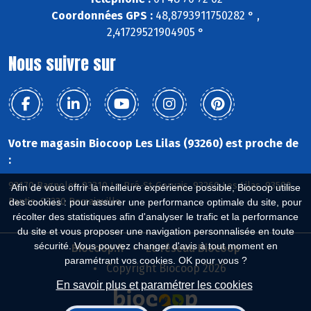
Coordonnées GPS :
48,8793911750282 ° ,
2,41729521904905 °
Nous suivre sur
Votre magasin Biocoop Les Lilas (93260) est proche de
:
93170 Bagnolet, 93310 Le Pré-St-Gervais, 93260 Les Lilas, 93500
Afin de vous offrir la meilleure expérience possible, Biocoop utilise
Pantin, 93230 Romainville
des cookies : pour assurer une performance optimale du site, pour
récolter des statistiques afin d'analyser le trafic et la performance
du site et vous proposer une navigation personnalisée en toute
sécurité. Vous pouvez changer d'avis à tout moment en
Biocoop.fr
Le réseau Biocoop
paramétrant vos cookies. OK pour vous ?
Copyright Biocoop 2026
En savoir plus et paramétrer les cookies