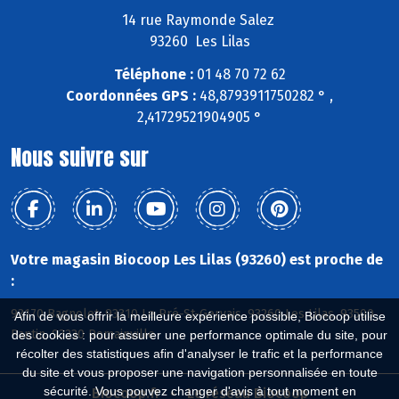
14 rue Raymonde Salez
93260 Les Lilas
Téléphone :
01 48 70 72 62
Coordonnées GPS :
48,8793911750282 ° ,
2,41729521904905 °
Nous suivre sur
Votre magasin Biocoop Les Lilas (93260) est proche de
:
93170 Bagnolet, 93310 Le Pré-St-Gervais, 93260 Les Lilas, 93500
Afin de vous offrir la meilleure expérience possible, Biocoop utilise
Pantin, 93230 Romainville
des cookies : pour assurer une performance optimale du site, pour
récolter des statistiques afin d'analyser le trafic et la performance
du site et vous proposer une navigation personnalisée en toute
sécurité. Vous pouvez changer d'avis à tout moment en
Biocoop.fr
Le réseau Biocoop